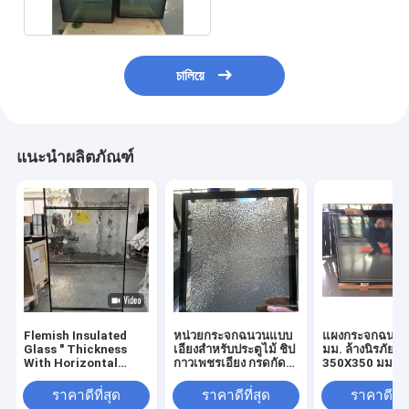
চালিয়ে
แนะนำผลิตภัณฑ์
Flemish Insulated
หน่วยกระจกฉนวนแบบ
แผงกระจกฉนวน
Glass " Thickness
เอียงสำหรับประตูไม้ ชิป
มม. ล้างนิรภัย
With Horizontal
กาวเพชรเอียง กรดกัด
350X350 มม. ส
Partition Strip For
เซาะ กัดเซาะ
Windows Damp
Fiberglass Doors
ราคาดีที่สุด
ราคาดีที่สุด
ราคาดีที่ส