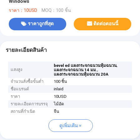
Windows
ราคา：10USD
MOQ：100 ชิ้น
ราคาถูกที่สุด
ติดต่อตอนนี้
รายละเอียดสินค้า
,
bevel ed แผงกระจกฉนวนหุ้มฉนวน
แสงสูง
,
แผงกระจกฉนวน 14 มม.
แผงกระจกฉนวนหุ้มฉนวน 20A
จำนวนสั่งซื้อขั้นต่ำ
100 ชิ้น
ชื่อแบรนด์
inlaid
ราคา
10USD
รายละเอียดการบรรจุ
ไม้อัด
สถานที่กำเนิด
จีน
ดูเพิ่มเติม