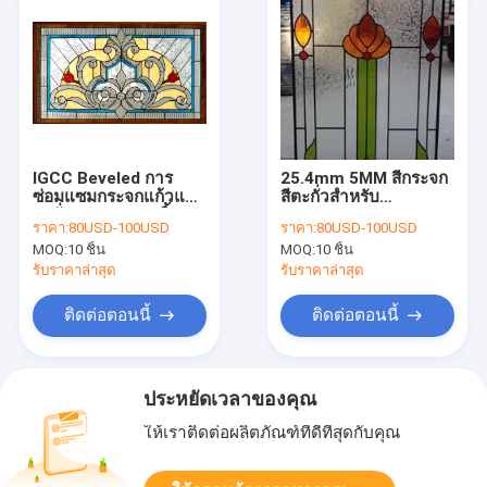
IGCC Beveled การ
25.4mm 5MM สีกระจก
ซ่อมแซมกระจกแก้วแสง
สีตะกั่วสำหรับ
ตะกั่ว 17.5 มม. 2 นิ้ว
Leadlighting Zinc
ราคา:
80USD-100USD
ราคา:
80USD-100USD
Patina
MOQ:
10 ชิ้น
MOQ:
10 ชิ้น
รับราคาล่าสุด
รับราคาล่าสุด
ติดต่อตอนนี้
ติดต่อตอนนี้
ประหยัดเวลาของคุณ
ให้เราติดต่อผลิตภัณฑ์ที่ดีที่สุดกับคุณ