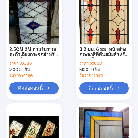
2.5CM 2M กาวโบราณ
3.2 มม. 6 มม. หน้าต่าง
ตะกั่วเอียงกระจกสำหรับ
กระจกสีที่ทันสมัยสำหรับ
ทางเข้า Windows
ประตูบ้าน การประสาน
ราคา:
30USD
ราคา:
50USD
ขัด
MOQ:
50 ชิ้น
MOQ:
50 ชิ้น
รับราคาล่าสุด
รับราคาล่าสุด
ติดต่อตอนนี้
ติดต่อตอนนี้
บ้าน
สินค้า
เกี่ยวกับเรา