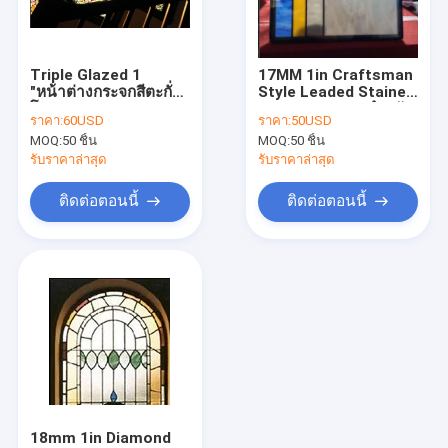
ทัวร์โรงงาน
ควบคุมคุณภาพ
Triple Glazed 1
17MM 1in Craftsman
"หน้าต่างกระจกสีตะกั่ว
Style Leaded Stained
ติดต่อเรา
โบราณแบบหนา
Glass Designs สำหรับ
ราคา:
60USD
ราคา:
50USD
Patina Victorian
Windows
MOQ:
50 ชิ้น
MOQ:
50 ชิ้น
ขอใบเสนอราคา
รับราคาล่าสุด
รับราคาล่าสุด
ติดต่อตอนนี้
ติดต่อตอนนี้
กระจกประตูทางเข้า
แทรกกระจกประตู
แผงกระจกสี
ประตูเหล็กดัด
มู่ลี่ระหว่างกระจก
18mm 1in Diamond