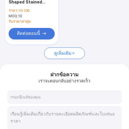
Shaped Stained
หน่วยกระจกฉนวน
Stained Glass
ราคา:
10-100
Windows สไตล์
MOQ:
รูปแบบแก้วที่คลุมเครือ
10
วิคตอเรียน
รับราคาล่าสุด
กระจกนิรภัยลามิเนต
ติดต่อตอนนี้
กระจกนิรภัย
ดูเพิ่มเติม
กลุ่มเอียง
ป้ายอักษรย่อโลหะ
ฝากข้อความ
กรอบกระจกประตู
เราจะตอบกลับอย่างรวดเร็ว
ตู้ใส่กระจก
รั้วอลูมิเนียมประดับ