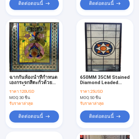
ติดต่อตอนนี้
ติดต่อตอนนี้
ฉากกั้นห้องน้ำที่กำหนด
650MM 35CM Stained
เองกระจกสีตะกั่วด้วย
Diamond Leaded
ทองเหลือง Caming
Glass Cabinet
ราคา:
120USD
ราคา:
25USD
หนา 1 "
Windows Satin Nickel
MOQ:
30 ชิ้น
MOQ:
50 ชิ้น
รับราคาล่าสุด
รับราคาล่าสุด
ติดต่อตอนนี้
ติดต่อตอนนี้