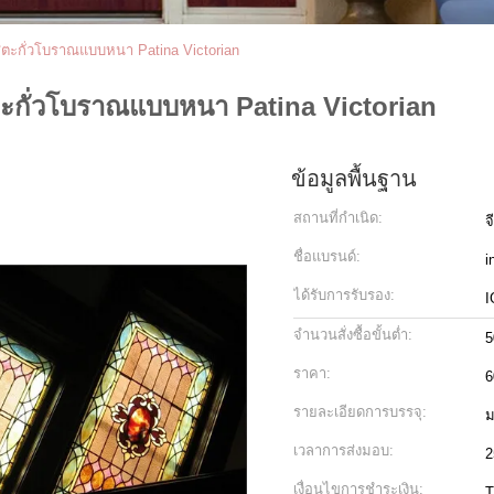
สีตะกั่วโบราณแบบหนา Patina Victorian
ตะกั่วโบราณแบบหนา Patina Victorian
ข้อมูลพื้นฐาน
สถานที่กำเนิด:
จ
ชื่อแบรนด์:
i
ได้รับการรับรอง:
I
จำนวนสั่งซื้อขั้นต่ำ:
5
ราคา:
รายละเอียดการบรรจุ:
ม
เวลาการส่งมอบ:
2
เงื่อนไขการชำระเงิน:
T