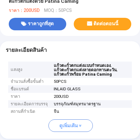
ตะกั่วตกแต่งด้วย Patina Caming
ราคา：200USD
MOQ：50PCS
ราคาถูกที่สุด
ติดต่อตอนนี้
รายละเอียดสินค้า
,
แก้วตะกั่วตกแต่งแบบกำหนดเอง
แสงสูง
,
แก้วตะกั่วตกแต่งลายดอกทานตะวัน
แก้วตะกั่วพร้อม Patina Caming
จำนวนสั่งซื้อขั้นต่ำ
50PCS
ชื่อแบรนด์
INLAID GLASS
ราคา
200USD
รายละเอียดการบรรจุ
บรรจุภัณฑ์สมุทรมาตรฐาน
สถานที่กำเนิด
จีน
ดูเพิ่มเติม